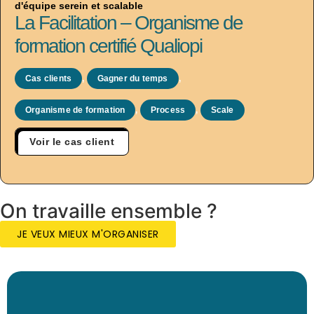
d'équipe serein et scalable
La Facilitation – Organisme de
formation certifié Qualiopi
Cas clients
,
Gagner du temps
,
Organisme de formation
,
Process
,
Scale
Voir le cas client
On travaille ensemble ?
JE VEUX MIEUX M'ORGANISER