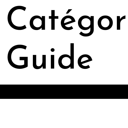
Catégori
Guide
©Elise Murigneux