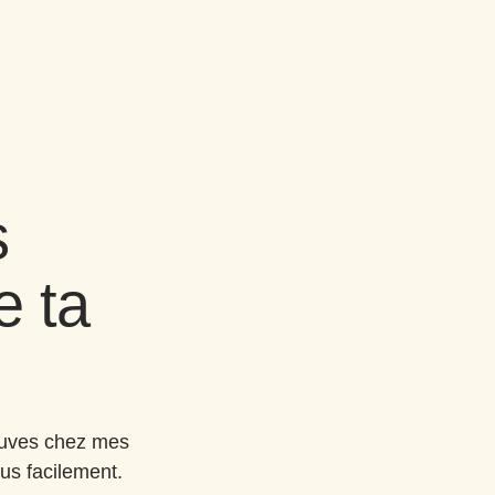
s
e ta
reuves chez mes
lus facilement.